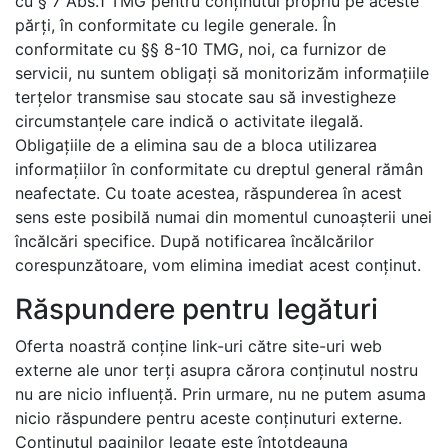
cu § 7 Abs.1 TMG pentru conținutul propriu pe aceste
părți, în conformitate cu legile generale. În
conformitate cu §§ 8-10 TMG, noi, ca furnizor de
servicii, nu suntem obligați să monitorizăm informațiile
terțelor transmise sau stocate sau să investigheze
circumstanțele care indică o activitate ilegală.
Obligațiile de a elimina sau de a bloca utilizarea
informațiilor în conformitate cu dreptul general rămân
neafectate. Cu toate acestea, răspunderea în acest
sens este posibilă numai din momentul cunoașterii unei
încălcări specifice. După notificarea încălcărilor
corespunzătoare, vom elimina imediat acest conținut.
Răspundere pentru legături
Oferta noastră conține link-uri către site-uri web
externe ale unor terți asupra cărora conținutul nostru
nu are nicio influență. Prin urmare, nu ne putem asuma
nicio răspundere pentru aceste conținuturi externe.
Conținutul paginilor legate este întotdeauna