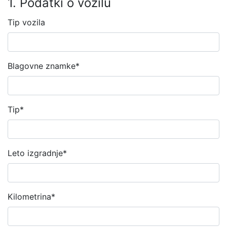
1. Podatki o vozilu
Tip vozila
Blagovne znamke
*
Tip
*
Leto izgradnje
*
Kilometrina
*