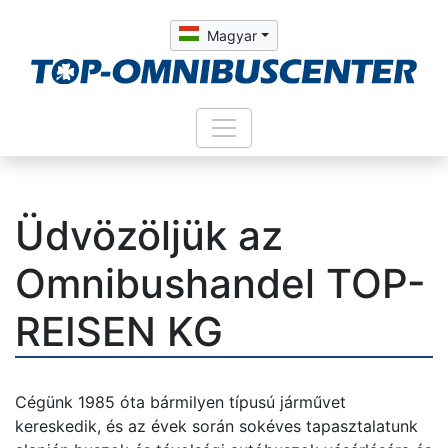
Magyar
Üdvözöljük az
Omnibushandel TOP-
REISEN KG
Cégünk 1985 óta bármilyen típusú járművet
kereskedik, és az évek során sokéves tapasztalatunk