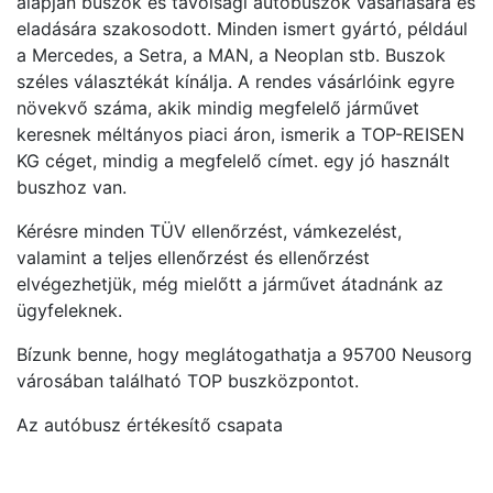
alapján buszok és távolsági autóbuszok vásárlására és
eladására szakosodott. Minden ismert gyártó, például
a Mercedes, a Setra, a MAN, a Neoplan stb. Buszok
széles választékát kínálja. A rendes vásárlóink egyre
növekvő száma, akik mindig megfelelő járművet
keresnek méltányos piaci áron, ismerik a TOP-REISEN
KG céget, mindig a megfelelő címet. egy jó használt
buszhoz van.
Kérésre minden TÜV ellenőrzést, vámkezelést,
valamint a teljes ellenőrzést és ellenőrzést
elvégezhetjük, még mielőtt a járművet átadnánk az
ügyfeleknek.
Bízunk benne, hogy meglátogathatja a 95700 Neusorg
városában található TOP buszközpontot.
Az autóbusz értékesítő csapata